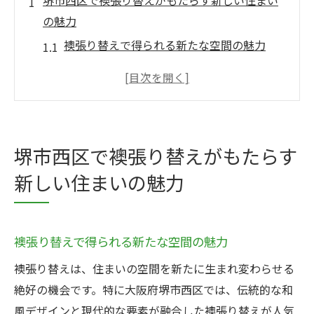
堺市西区で襖張り替えがもたらす新しい住まい
の魅力
襖張り替えで得られる新たな空間の魅力
地元の伝統を生かした襖の選び方
現代風デザインとの調和
襖張り替えがもたらす心理的効果
堺市西区の住宅に最適な襖デザイン
堺市西区で襖張り替えがもたらす
住まいの価値を高める襖張り替え
新しい住まいの魅力
伝統とモダンの融合襖張り替えが叶える住宅改
善
伝統技法を活かした現代襖の魅力
襖張り替えで得られる新たな空間の魅力
モダンデザインとの融合が生む新しい発見
襖張り替えは、住まいの空間を新たに生まれ変わらせる
襖張り替えによる機能性の向上
絶好の機会です。特に大阪府堺市西区では、伝統的な和
堺市西区の実例に学ぶデザイン選択
風デザインと現代的な要素が融合した襖張り替えが人気