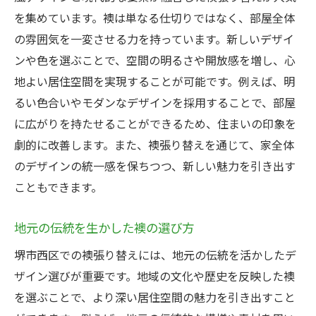
伝統と最新技術の共存
を集めています。襖は単なる仕切りではなく、部屋全体
住宅改善としての襖張り替えの意義
の雰囲気を一変させる力を持っています。新しいデザイ
ンや色を選ぶことで、空間の明るさや開放感を増し、心
岡田建具店の職人技襖張り替えで空間を一新
地よい居住空間を実現することが可能です。例えば、明
熟練した職人技がもたらす高品質
るい色合いやモダンなデザインを採用することで、部屋
岡田建具店のサービス概要
に広がりを持たせることができるため、住まいの印象を
襖張り替えにおける職人のこだわり
劇的に改善します。また、襖張り替えを通じて、家全体
顧客満足度を追求するためのポイント
のデザインの統一感を保ちつつ、新しい魅力を引き出す
堺市西区での具体的な施工事例
こともできます。
襖張り替えプロセスの徹底解説
地元の伝統を生かした襖の選び方
住まいの雰囲気を一変させる襖張り替えの魅力
室内空間を彩る襖デザイン
堺市西区での襖張り替えには、地元の伝統を活かしたデ
ザイン選びが重要です。地域の文化や歴史を反映した襖
襖張り替えが生む心理的変化
を選ぶことで、より深い居住空間の魅力を引き出すこと
インテリア全体を引き立てる効果