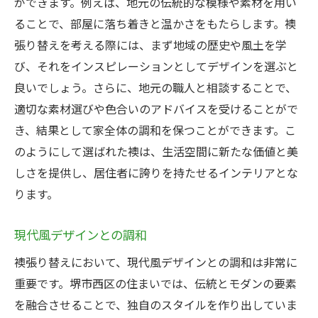
ができます。例えば、地元の伝統的な模様や素材を用い
襖張り替えによる色彩と光の調整
ることで、部屋に落ち着きと温かさをもたらします。襖
堺市西区の住まいに適した色選び
張り替えを考える際には、まず地域の歴史や風土を学
襖張り替えがもたらす居心地の良さ
び、それをインスピレーションとしてデザインを選ぶと
堺市西区襖張り替えで実現する快適な生活空間
良いでしょう。さらに、地元の職人と相談することで、
襖張り替えで実現するプライバシー空間
適切な素材選びや色合いのアドバイスを受けることがで
き、結果として家全体の調和を保つことができます。こ
快適さを追求した機能性向上
のようにして選ばれた襖は、生活空間に新たな価値と美
生活スタイルに合わせたデザイン選び
しさを提供し、居住者に誇りを持たせるインテリアとな
音や光の調整による生活改善
ります。
堺市西区の居住者に愛される理由
襖張り替えで得られる健康的な住環境
現代風デザインとの調和
襖張り替えによる空間リフォームのメリット
襖張り替えにおいて、現代風デザインとの調和は非常に
コストを抑えた効果的なリフォーム
重要です。堺市西区の住まいでは、伝統とモダンの要素
堺市西区での施工事例とその効果
を融合させることで、独自のスタイルを作り出していま