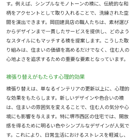
タイムリーな襖張り替えの重要性
す。例えば、シンプルなモノトーンの襖に、伝統的な和
柄をアクセントとして取り入れることで、洗練された空
空間リフォームで生活の質を向上
間を演出できます。岡田建具店の職人たちは、素材選び
地元の素材を活用した襖選び
からデザインまで一貫したサービスを提供し、どのよう
襖張り替えで実現する持続可能な住まい
なスタイルにもマッチする襖を提案します。こうした取
堺市西区の襖張り替えがもたらす伝統美の再発
り組みは、住まいの価値を高めるだけでなく、住む人の
見
心地よさを追求するための重要な要素となっています。
襖張り替えで伝統美を取り戻す
地域文化を反映したデザイン選択
襖張り替えがもたらす心理的効果
伝統技法を次世代へ継承
襖張り替えは、単なるインテリアの更新以上に、心理的
堺市西区の伝統的な襖デザイン
な効果をもたらします。新しいデザインや色合いの襖
伝統美と現代のニーズの融合
は、住まいの雰囲気を変えることで、住む人の気分や心
境にも影響を与えます。特に堺市西区の住宅では、開放
襖張り替えがもたらす文化的価値
感を得るために明るい色やシンプルなデザインが人気で
岡田建具店が提案する襖張り替えで住まいをグ
す。これにより、日常生活におけるストレスを軽減し、
レードアップ