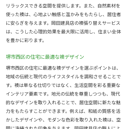
リラックスできる空間を提供します。また、自然素材を
襖張り替えを通じた住まいの価値向上
使った襖は、心地よい触感と温かみをもたらし、居住者
岡田建具店の提案力と信頼性
に安らぎを与えます。岡田建具店の襖張り替えサービス
堺市西区での成功事例紹介
は、こうした心理的効果を最大限に活用し、住まい全体
お客様の声から見る襖張り替えの効果
を豊かに彩ります。
グレードアップのための素材選び
堺市西区の住宅に最適な襖デザイン
襖張り替えで築く新たなライフスタイル
堺市西区の住宅に最適な襖デザインを選ぶポイントは、
地域の伝統と現代のライフスタイルを調和させることで
す。襖は単なる仕切りではなく、生活空間を彩る重要な
インテリア要素です。地元の伝統を尊重しつつも、現代
的なデザインを取り入れることで、居住空間に新たな魅
力をもたらすことができます。例えば、和紙の質感を活
かしたデザインや、モダンな色彩を取り入れた襖は、空
間に洗練された印象を与えます。岡田建具店の職人によ