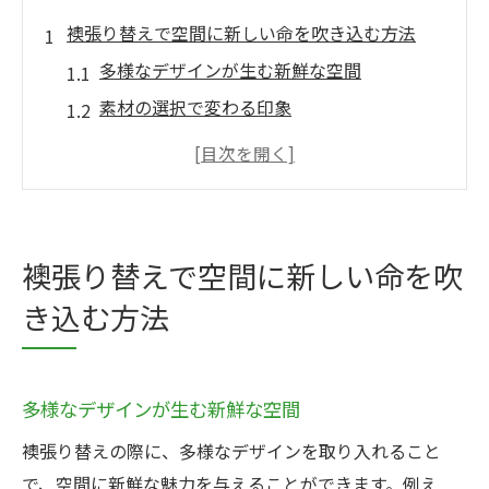
襖張り替えで空間に新しい命を吹き込む方法
多様なデザインが生む新鮮な空間
素材の選択で変わる印象
襖張り替えで部屋全体をリフレッシュ
伝統とモダンの融合が生む魅力
オーダーメイドで実現する理想の空間
プロが教える襖張り替えの技
襖張り替えで空間に新しい命を吹
多様性が生む驚きのデザイン—襖張り替えの力
き込む方法
世界のデザインを取り入れた襖
カラーコーディネートで差をつける
季節に合ったデザインの選び方
多様なデザインが生む新鮮な空間
個性を引き出す襖張り替えのコツ
襖張り替えの際に、多様なデザインを取り入れること
テクスチャーで楽しむ多様性
で、空間に新鮮な魅力を与えることができます。例え