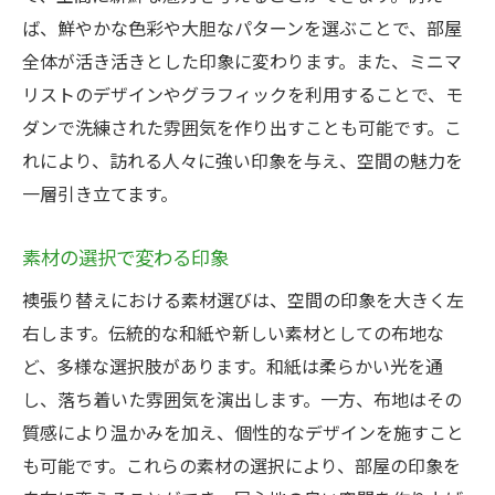
デザイン性と機能性の両立
ば、鮮やかな色彩や大胆なパターンを選ぶことで、部屋
全体が活き活きとした印象に変わります。また、ミニマ
伝統を超えた襖張り替え新たな魅力の探求
リストのデザインやグラフィックを利用することで、モ
和の美しさを活かした現代的デザイン
ダンで洗練された雰囲気を作り出すことも可能です。こ
新素材で挑戦する襖張り替え
れにより、訪れる人々に強い印象を与え、空間の魅力を
歴史と文化を感じるデザイン選び
一層引き立てます。
襖張り替えで日本の魅力再発見
職人技が光る襖張り替えの世界
素材の選択で変わる印象
伝統を守りつつ革新を求める
襖張り替えにおける素材選びは、空間の印象を大きく左
現代のライフスタイルに合う襖張り替えの可能
右します。伝統的な和紙や新しい素材としての布地な
性
ど、多様な選択肢があります。和紙は柔らかい光を通
ライフスタイルに合わせた機能的デザイン
し、落ち着いた雰囲気を演出します。一方、布地はその
質感により温かみを加え、個性的なデザインを施すこと
襖で実現するプライバシーと開放感
も可能です。これらの素材の選択により、部屋の印象を
エコ素材を用いたサステナブルな選択