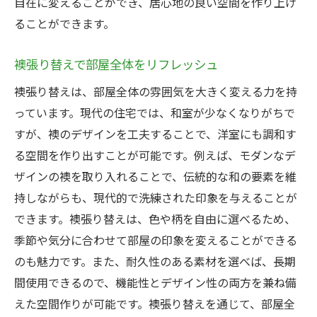
自在に変えることができ、居心地の良い空間を作り上げ
モダンライフに溶け込む襖の魅力
ることができます。
ライフスタイルが変われば襖も変わる
家族構成に応じた最適なデザイン
襖張り替えで部屋全体をリフレッシュ
襖張り替えで実現する個性的な空間作り
襖張り替えは、部屋全体の雰囲気を大きく変える力を持
パーソナライズされた襖の楽しみ方
っています。現代の住宅では、和室が少なくなりがちで
ユニークなデザインで空間を彩る
すが、襖のデザインを工夫することで、洋室にも調和す
自宅をギャラリーにする襖の活用法
る空間を作り出すことが可能です。例えば、モダンなデ
ザインの襖を取り入れることで、伝統的な和の要素を維
アートとしての襖張り替え
持しながらも、現代的で洗練された印象を与えることが
自分だけのスペースを作る秘訣
できます。襖張り替えは、色や柄を自由に選べるため、
個性を最大限に引き出す選択
季節や気分に合わせて部屋の印象を変えることができる
素材の多様性がもたらす襖張り替えの魅力
のも魅力です。また、耐久性のある素材を選べば、長期
和紙から布まで—選べる素材の幅
間使用できるので、機能性とデザイン性の両方を兼ね備
素材で変わる空間の温かみ
えた空間作りが可能です。襖張り替えを通じて、部屋全