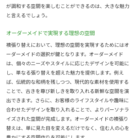
が調和する空間を楽しむことができるのは、大きな魅力
デザインがもたらす新たな価値
と言えるでしょう。
一歩先行く襖のデザイン選び
独自のスタイルを作るデザイン術
オーダーメイドで実現する理想の空間
デザインで引き出す空間の可能性
襖張り替えにおいて、理想の空間を実現するためにはオ
オリジナリティ溢れるデザインの追求
ーダーメイドの選択が鍵となります。オーダーメイド
変化を楽しむデザインの選び方
は、個々のニーズやスタイルに応じたデザインを可能に
し、単なる張り替えを超えた魅力を提供します。例え
ば、伝統的な和柄を残しつつ、現代的な素材を使用する
ことで、古きを尊び新しきを取り入れる新鮮な空間を演
出できます。さらに、お客様のライフスタイルや趣味に
合わせたデザインを取り入れることで、よりパーソナラ
イズされた空間が完成します。オーダーメイドの襖張り
替えは、単に見た目を変えるだけでなく、住む人の心を
豊かにする空間作りを可能にします。