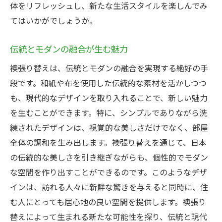
自然素材で感じる心地よさ
体をリフレッシュし、新たな生活スタイルを楽しんでみ
てはいかがでしょうか。
最新素材で未来志向のデザイン
素材選びが決め手の襖張り替え
伝統とモダンの融合が生む魅力
環境に優しい素材選択のポイント
襖張り替えは、伝統とモダンの融合を実現する絶好の手
美しさと機能性を兼ね備えた襖張り替えの新潮
段です。和紙や布を使用した伝統的な素材を活かしつつ
流
も、現代的なデザインを取り入れることで、新しい魅力
機能性を重視したデザインの選び方
を生むことができます。特に、シンプルでありながら洗
デザイン性で実現する快適な空間
練されたデザインは、視覚的な美しさだけでなく、部屋
最新機能を取り入れた襖の可能性
全体の調和を生み出します。襖張り替えを通じて、日本
多様なニーズに応える襖選び
の伝統的な美しさを引き継ぎながらも、個性的でモダン
美と機能を両立する襖の提案
な空間を作り出すことができるのです。このようなデザ
インは、訪れる人々に新鮮な驚きを与えると同時に、住
未来を見据えた襖張り替えの選択
む人にとっても居心地の良い空間を提供します。襖張り
多様なデザインで変わる襖張り替えの新しい価
替えによって生まれる新たな可能性を探り、伝統と現代
値